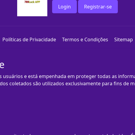
Login
Registrar-se
Políticas de Privacidade
Termos e Condições
Sitemap
de
us usuários e está empenhada em proteger todas as inform
os coletados são utilizados exclusivamente para fins de m