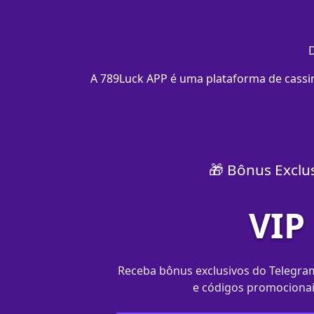
A 789Luck APP é uma plataforma de cassin
🎁 Bônus Exclu
VIP
Receba bônus exclusivos do Telegra
e códigos promocionai