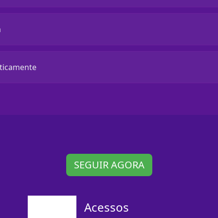
a
aticamente
SEGUIR AGORA
Acessos