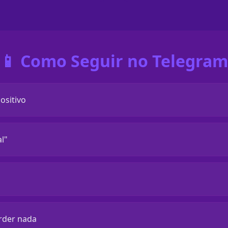
📱 Como Seguir no Telegram
ositivo
l"
erder nada