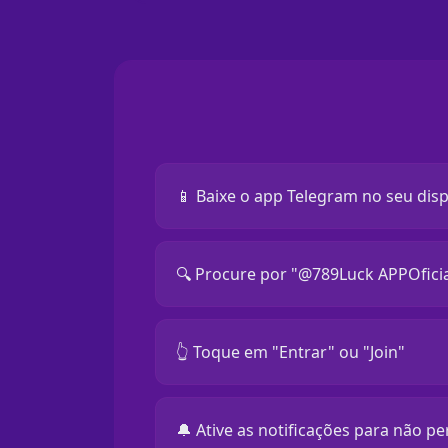
📱 Baixe o app Telegram no seu disp
🔍 Procure por "@789Luck APPOficia
👆 Toque em "Entrar" ou "Join"
🔔 Ative as notificações para não p