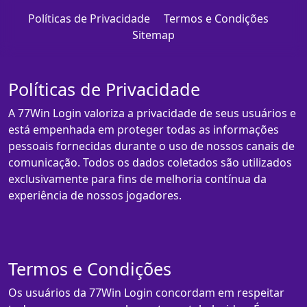
Políticas de Privacidade
Termos e Condições
Sitemap
Políticas de Privacidade
A 77Win Login valoriza a privacidade de seus usuários e
está empenhada em proteger todas as informações
pessoais fornecidas durante o uso de nossos canais de
comunicação. Todos os dados coletados são utilizados
exclusivamente para fins de melhoria contínua da
experiência de nossos jogadores.
Termos e Condições
Os usuários da 77Win Login concordam em respeitar