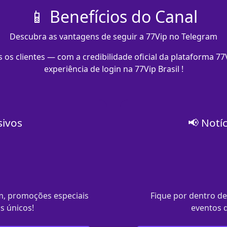
📱 Benefícios do Canal
Descubra as vantagens de seguir a 77Vip no Telegram
 os clientes — com a credibilidade oficial da plataforma 77
experiência de login na 77Vip Brasil !
sivos
📢 Notí
m, promoções especiais
Fique por dentro d
s únicos!
eventos 