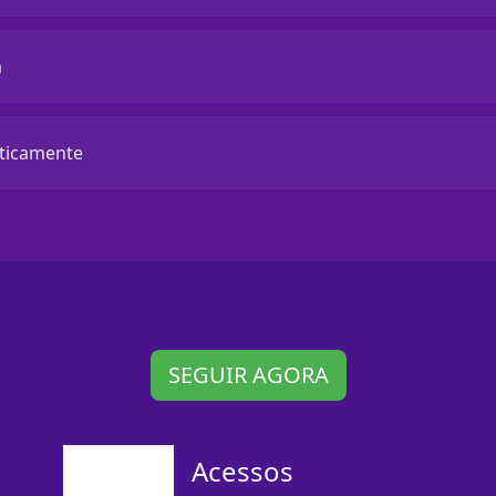
a
aticamente
SEGUIR AGORA
Acessos