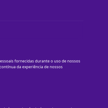
pessoais fornecidas durante o uso de nossos
 contínua da experiência de nossos