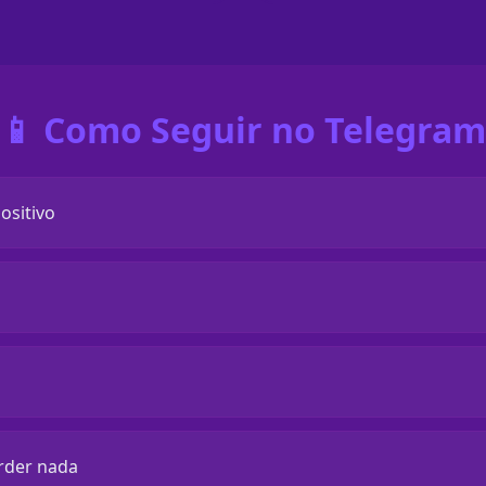
📱 Como Seguir no Telegram
ositivo
erder nada