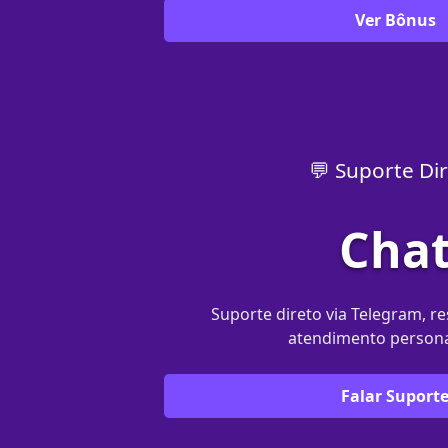
Ver Bônus
💬 Suporte Di
Cha
Suporte direto via Telegram, r
atendimento persona
Falar Suport