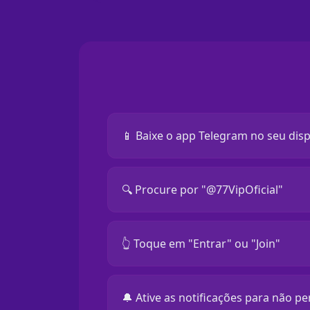
📱 Baixe o app Telegram no seu disp
🔍 Procure por "@77VipOficial"
👆 Toque em "Entrar" ou "Join"
🔔 Ative as notificações para não p