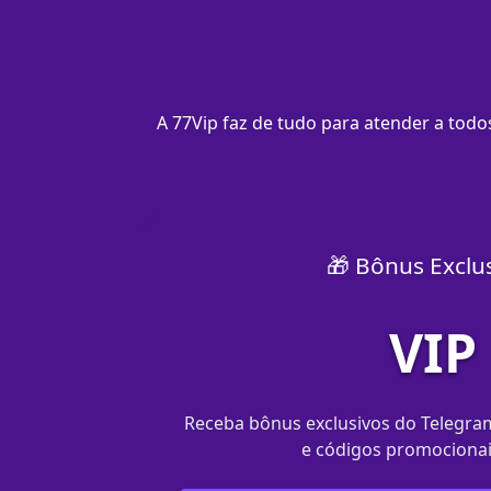
A 77Vip faz de tudo para atender a todos
🎁 Bônus Exclu
VIP
Receba bônus exclusivos do Telegra
e códigos promocionai