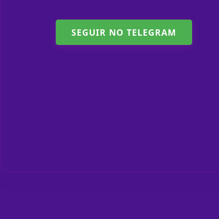
SEGUIR NO TELEGRAM