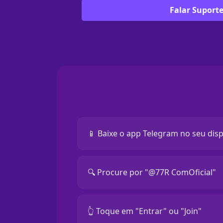
Falar Suport
📱 Baixe o app Telegram no seu disp
🔍 Procure por "@77R ComOficial"
👆 Toque em "Entrar" ou "Join"