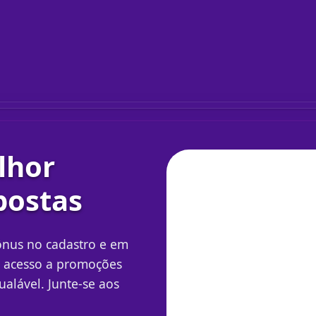
lhor
postas
ônus no cadastro e em
m acesso a promoções
ualável. Junte-se aos