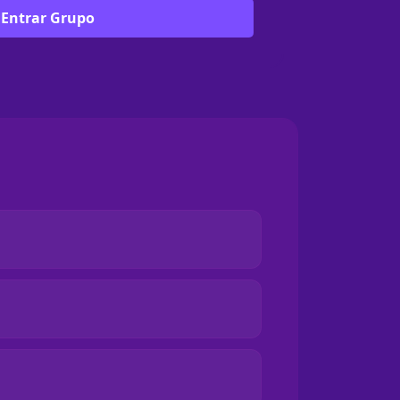
Entrar Grupo