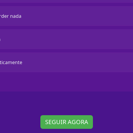
erder nada
a
aticamente
SEGUIR AGORA