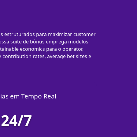
os estruturados para maximizar customer
k. Nossa suite de bônus emprega modelos
ainable economics para o operator,
ontribution rates, average bet sizes e
cias em Tempo Real
24/7