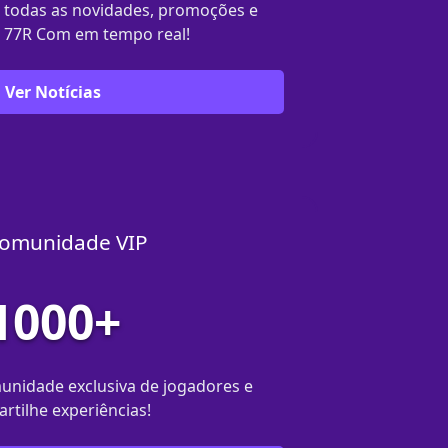
e todas as novidades, promoções e
 77R Com em tempo real!
Ver Notícias
Comunidade VIP
1000+
unidade exclusiva de jogadores e
rtilhe experiências!