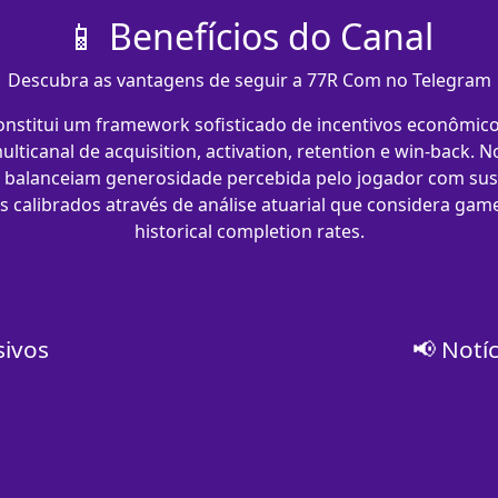
📱 Benefícios do Canal
Descubra as vantagens de seguir a 77R Com no Telegram
onstitui um framework sofisticado de incentivos econômic
multicanal de acquisition, activation, retention e win-bac
 balanceiam generosidade percebida pelo jogador com sust
alibrados através de análise atuarial que considera game c
historical completion rates.
sivos
📢 Notí