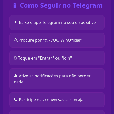
📱 Como Seguir no Telegram
📱 Baixe o app Telegram no seu dispositivo
🔍 Procure por "@77QQ WinOficial"
👆 Toque em "Entrar" ou "Join"
🔔 Ative as notificações para não perder
nada
💬 Participe das conversas e interaja