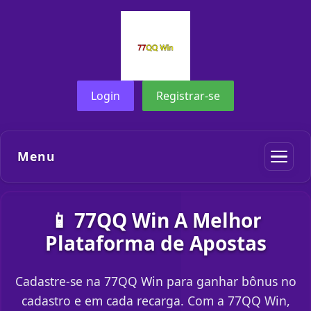
Login
Registrar-se
Menu
📱 77QQ Win A Melhor
Plataforma de Apostas
Cadastre-se na 77QQ Win para ganhar bônus no
cadastro e em cada recarga. Com a 77QQ Win,