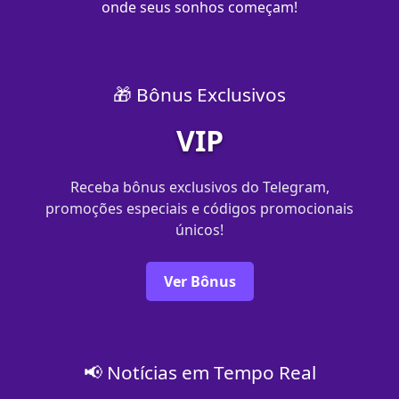
onde seus sonhos começam!
🎁 Bônus Exclusivos
VIP
Receba bônus exclusivos do Telegram,
promoções especiais e códigos promocionais
únicos!
Ver Bônus
📢 Notícias em Tempo Real