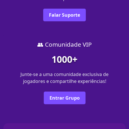
Falar Suporte
👥 Comunidade VIP
1000+
Junte-se a uma comunidade exclusiva de
jogadores e compartilhe experiências!
Entrar Grupo