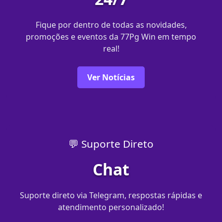
Fique por dentro de todas as novidades,
promoções e eventos da 77Pg Win em tempo
real!
Ver Notícias
💬 Suporte Direto
Chat
Suporte direto via Telegram, respostas rápidas e
atendimento personalizado!