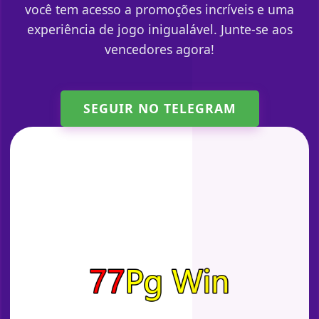
você tem acesso a promoções incríveis e uma
experiência de jogo inigualável. Junte-se aos
vencedores agora!
SEGUIR NO TELEGRAM