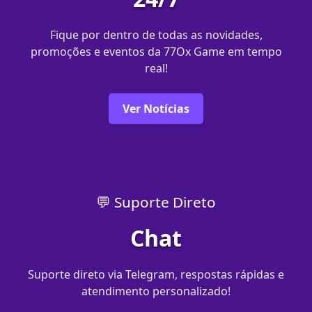
Fique por dentro de todas as novidades,
promoções e eventos da 77Ox Game em tempo
real!
Ver Notícias
💬 Suporte Direto
Chat
Suporte direto via Telegram, respostas rápidas e
atendimento personalizado!