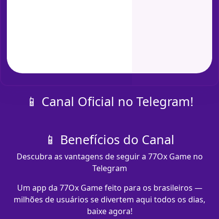
📱 Canal Oficial no Telegram!
📱 Benefícios do Canal
Descubra as vantagens de seguir a 77Ox Game no
Telegram
Um app da 77Ox Game feito para os brasileiros —
milhões de usuários se divertem aqui todos os dias,
baixe agora!