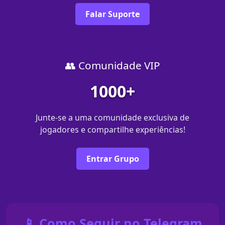
Falar Suporte
👥 Comunidade VIP
1000+
Junte-se a uma comunidade exclusiva de
jogadores e compartilhe experiências!
Entrar Grupo
📱 Como Seguir no Telegram