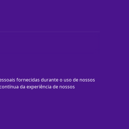
essoais fornecidas durante o uso de nossos
 contínua da experiência de nossos