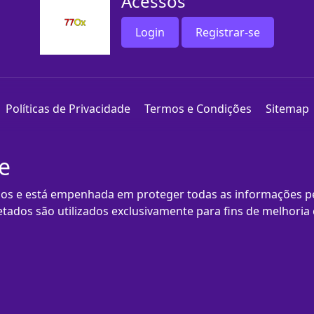
Acessos
Login
Registrar-se
Políticas de Privacidade
Termos e Condições
Sitemap
de
rios e está empenhada em proteger todas as informações p
tados são utilizados exclusivamente para fins de melhoria