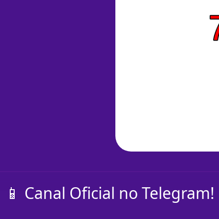
📱 Canal Oficial no Telegram!