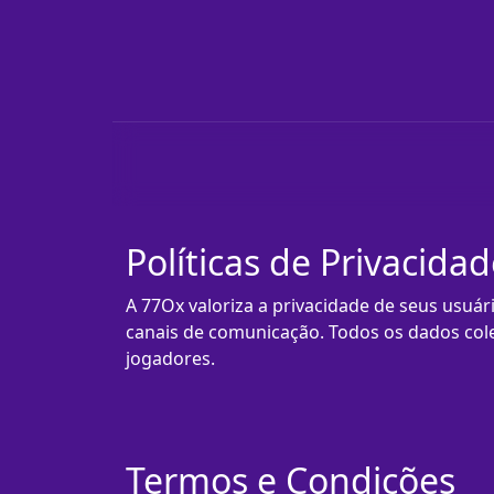
Políticas de Privacida
A 77Ox valoriza a privacidade de seus usuá
canais de comunicação. Todos os dados cole
jogadores.
Termos e Condições