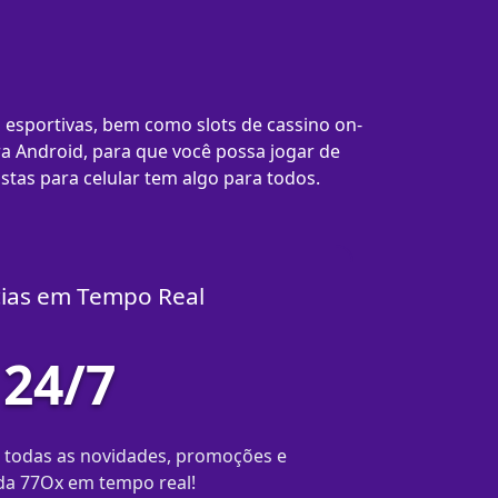
s esportivas, bem como slots de cassino on-
ra Android, para que você possa jogar de
tas para celular tem algo para todos.
cias em Tempo Real
24/7
e todas as novidades, promoções e
da 77Ox em tempo real!