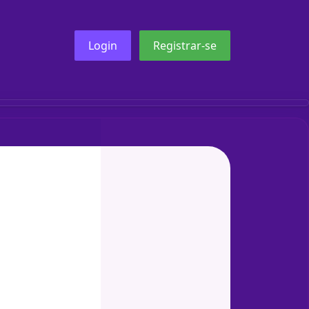
Login
Registrar-se