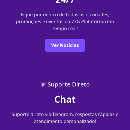
Fique por dentro de todas as novidades,
promoções e eventos da 77G Plataforma em
tempo real!
Ver Notícias
💬 Suporte Direto
Chat
Suporte direto via Telegram, respostas rápidas e
atendimento personalizado!