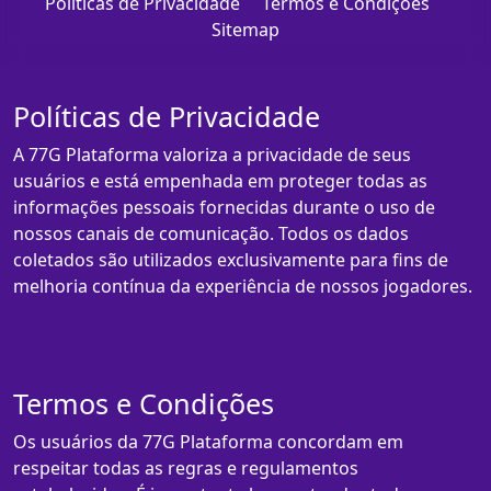
Políticas de Privacidade
Termos e Condições
Sitemap
Políticas de Privacidade
A 77G Plataforma valoriza a privacidade de seus
usuários e está empenhada em proteger todas as
informações pessoais fornecidas durante o uso de
nossos canais de comunicação. Todos os dados
coletados são utilizados exclusivamente para fins de
melhoria contínua da experiência de nossos jogadores.
Termos e Condições
Os usuários da 77G Plataforma concordam em
respeitar todas as regras e regulamentos