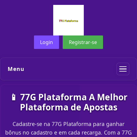
Login
Registrar-se
Menu
📱 77G Plataforma A Melhor
Plataforma de Apostas
Cadastre-se na 77G Plataforma para ganhar
bônus no cadastro e em cada recarga. Com a 77G