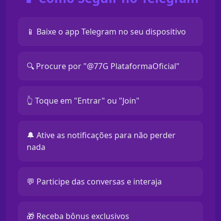
📱 Baixe o app Telegram no seu dispositivo
🔍 Procure por "@77G PlataformaOficial"
👆 Toque em "Entrar" ou "Join"
🔔 Ative as notificações para não perder
nada
💬 Participe das conversas e interaja
🎁 Receba bônus exclusivos