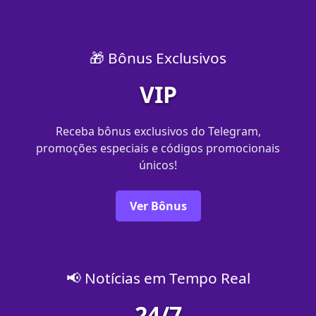
🎁 Bônus Exclusivos
VIP
Receba bônus exclusivos do Telegram,
promoções especiais e códigos promocionais
únicos!
Ver Bônus
📢 Notícias em Tempo Real
24/7