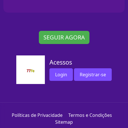
SEGUIR AGORA
Acessos
Login
Registrar-se
Políticas de Privacidade
Termos e Condições
Sitemap