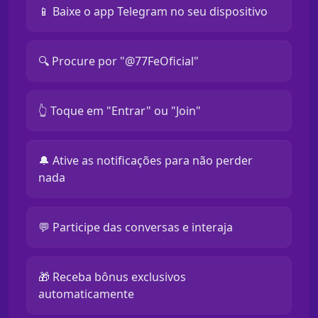
📱 Baixe o app Telegram no seu dispositivo
🔍 Procure por "@77FeOficial"
👆 Toque em "Entrar" ou "Join"
🔔 Ative as notificações para não perder
nada
💬 Participe das conversas e interaja
🎁 Receba bônus exclusivos
automaticamente