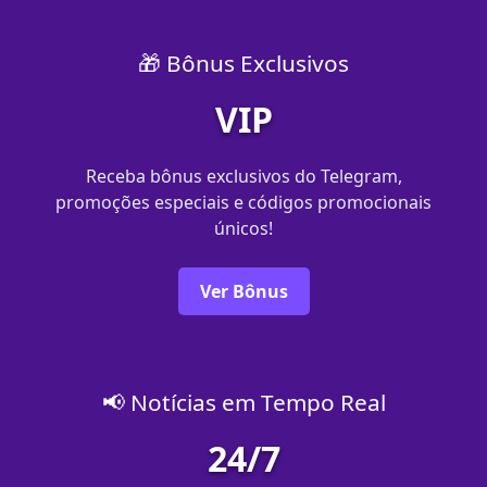
🎁 Bônus Exclusivos
VIP
Receba bônus exclusivos do Telegram,
promoções especiais e códigos promocionais
únicos!
Ver Bônus
📢 Notícias em Tempo Real
24/7