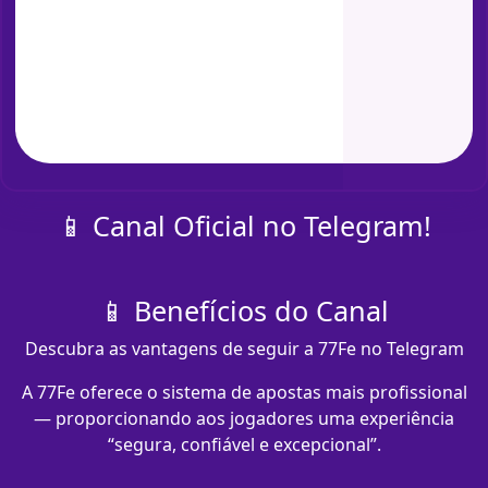
📱 Canal Oficial no Telegram!
📱 Benefícios do Canal
Descubra as vantagens de seguir a 77Fe no Telegram
A 77Fe oferece o sistema de apostas mais profissional
— proporcionando aos jogadores uma experiência
“segura, confiável e excepcional”.