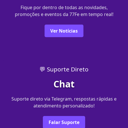
Fique por dentro de todas as novidades,
promoções e eventos da 77Fe em tempo real!
Ver Notícias
💬 Suporte Direto
Chat
Suporte direto via Telegram, respostas rápidas e
atendimento personalizado!
Falar Suporte