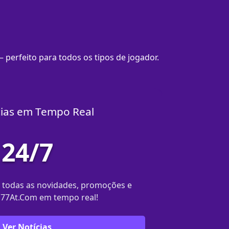
 perfeito para todos os tipos de jogador.
cias em Tempo Real
24/7
e todas as novidades, promoções e
 77At.Com em tempo real!
Ver Notícias