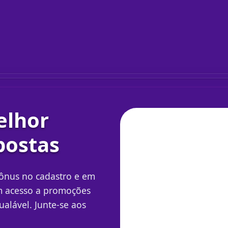
elhor
postas
ônus no cadastro e em
m acesso a promoções
ualável. Junte-se aos