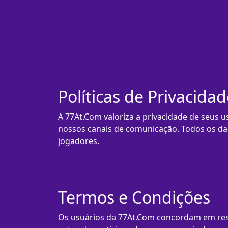
Políticas de Privacida
A 77At.Com valoriza a privacidade de seus 
nossos canais de comunicação. Todos os dad
jogadores.
Termos e Condições
Os usuários da 77At.Com concordam em resp