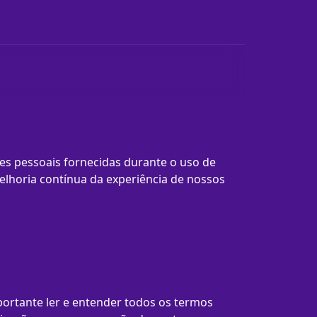
es pessoais fornecidas durante o uso de
elhoria contínua da experiência de nossos
ortante ler e entender todos os termos