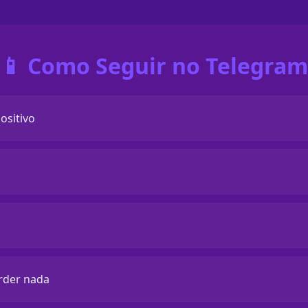
📱 Como Seguir no Telegram
ositivo
erder nada