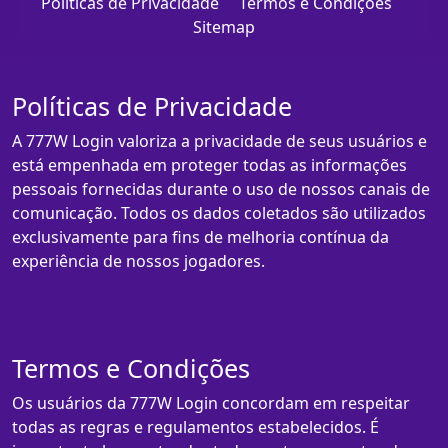
Políticas de Privacidade
Termos e Condições
Sitemap
Políticas de Privacidade
A 777W Login valoriza a privacidade de seus usuários e
está empenhada em proteger todas as informações
pessoais fornecidas durante o uso de nossos canais de
comunicação. Todos os dados coletados são utilizados
exclusivamente para fins de melhoria contínua da
experiência de nossos jogadores.
Termos e Condições
Os usuários da 777W Login concordam em respeitar
todas as regras e regulamentos estabelecidos. É