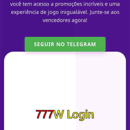
você tem acesso a promoções incríveis e uma
experiência de jogo inigualável. Junte-se aos
vencedores agora!
SEGUIR NO TELEGRAM