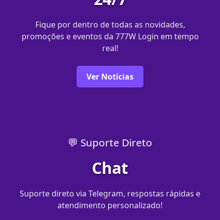
Fique por dentro de todas as novidades,
promoções e eventos da 777W Login em tempo
real!
Ver Notícias
💬 Suporte Direto
Chat
Suporte direto via Telegram, respostas rápidas e
atendimento personalizado!