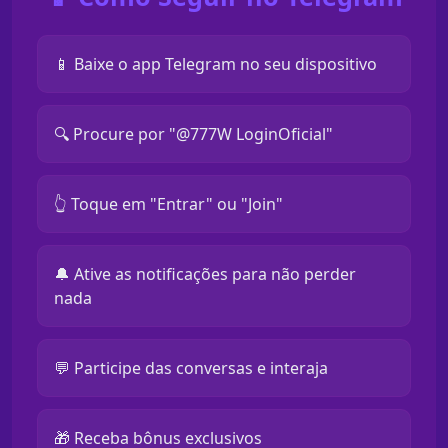
📱 Baixe o app Telegram no seu dispositivo
🔍 Procure por "@777W LoginOficial"
👆 Toque em "Entrar" ou "Join"
🔔 Ative as notificações para não perder
nada
💬 Participe das conversas e interaja
🎁 Receba bônus exclusivos