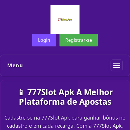
Login
Registrar-se
Menu
📱 777Slot Apk A Melhor
Plataforma de Apostas
Cadastre-se na 777Slot Apk para ganhar bônus no
cadastro e em cada recarga. Com a 777Slot Apk,