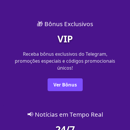
🎁 Bônus Exclusivos
VIP
Receba bônus exclusivos do Telegram,
promoções especiais e códigos promocionais
únicos!
Ver Bônus
📢 Notícias em Tempo Real
24/7