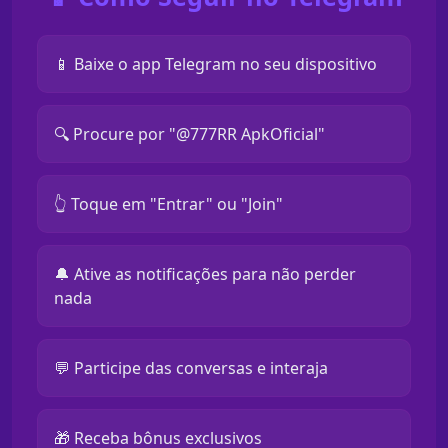
📱 Baixe o app Telegram no seu dispositivo
🔍 Procure por "@777RR ApkOficial"
👆 Toque em "Entrar" ou "Join"
🔔 Ative as notificações para não perder
nada
💬 Participe das conversas e interaja
🎁 Receba bônus exclusivos