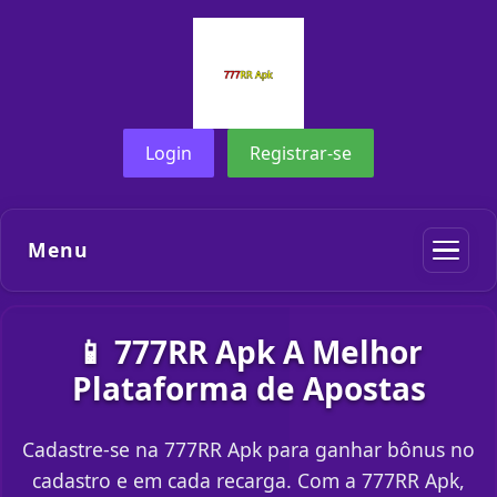
Login
Registrar-se
Menu
📱 777RR Apk A Melhor
Plataforma de Apostas
Cadastre-se na 777RR Apk para ganhar bônus no
cadastro e em cada recarga. Com a 777RR Apk,