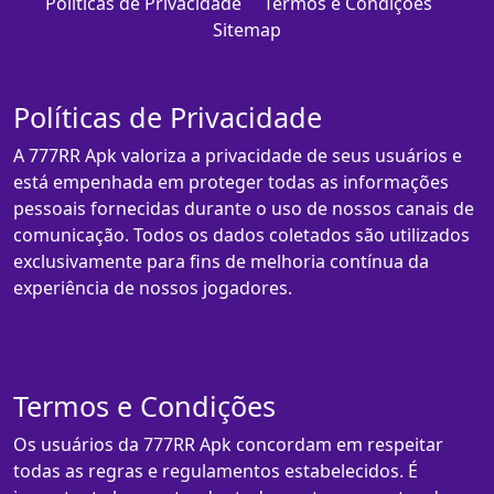
Políticas de Privacidade
Termos e Condições
Sitemap
Políticas de Privacidade
A 777RR Apk valoriza a privacidade de seus usuários e
está empenhada em proteger todas as informações
pessoais fornecidas durante o uso de nossos canais de
comunicação. Todos os dados coletados são utilizados
exclusivamente para fins de melhoria contínua da
experiência de nossos jogadores.
Termos e Condições
Os usuários da 777RR Apk concordam em respeitar
todas as regras e regulamentos estabelecidos. É