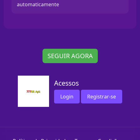
automaticamente
SEGUIR AGORA
Acessos
Login
Registrar-se