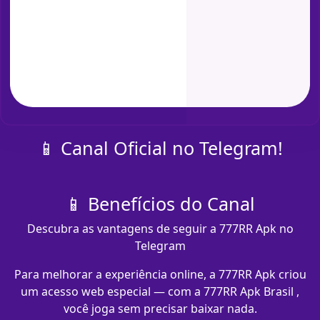
📱 Canal Oficial no Telegram!
📱 Benefícios do Canal
Descubra as vantagens de seguir a 777RR Apk no
Telegram
Para melhorar a experiência online, a 777RR Apk criou
um acesso web especial — com a 777RR Apk Brasil ,
você joga sem precisar baixar nada.