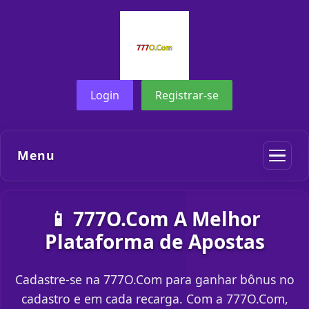
Login
Registrar-se
Menu
📱 777O.Com A Melhor
Plataforma de Apostas
Cadastre-se na 777O.Com para ganhar bônus no
cadastro e em cada recarga. Com a 777O.Com,