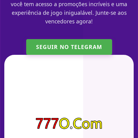
você tem acesso a promoções incríveis e uma
experiência de jogo inigualável. Junte-se aos
vencedores agora!
SEGUIR NO TELEGRAM