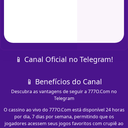
📱 Canal Oficial no Telegram!
📱 Benefícios do Canal
Descubra as vantagens de seguir a 777O.Com no
Telegram
O cassino ao vivo do 777O.Com está disponível 24 horas
por dia, 7 dias por semana, permitindo que os
jogadores acessem seus jogos favoritos com crupiê ao