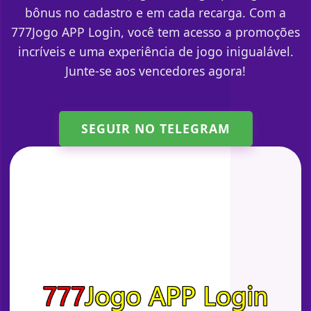
bônus no cadastro e em cada recarga. Com a
777Jogo APP Login, você tem acesso a promoções
incríveis e uma experiência de jogo inigualável.
Junte-se aos vencedores agora!
SEGUIR NO TELEGRAM