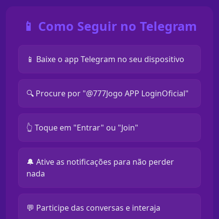
📱 Como Seguir no Telegram
📱 Baixe o app Telegram no seu dispositivo
🔍 Procure por "@777Jogo APP LoginOficial"
👆 Toque em "Entrar" ou "Join"
🔔 Ative as notificações para não perder
nada
💬 Participe das conversas e interaja