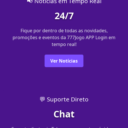
📢 Notícias em Tempo Real
24/7
Fique por dentro de todas as novidades,
promoções e eventos da 777Jogo APP Login em
tempo real!
Ver Notícias
💬 Suporte Direto
Chat