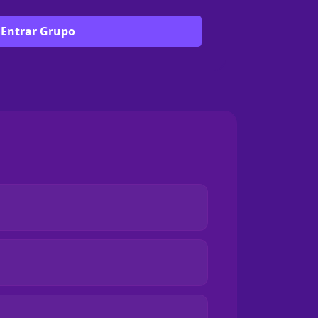
Entrar Grupo