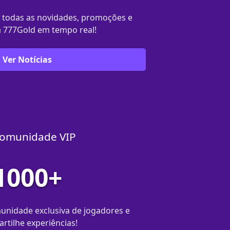
e todas as novidades, promoções e
a 777Gold em tempo real!
Ver Notícias
Comunidade VIP
1000+
unidade exclusiva de jogadores e
rtilhe experiências!