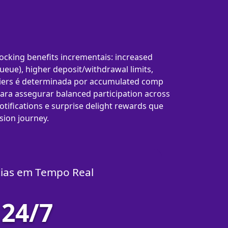
ocking benefits incrementais: increased
eue), higher deposit/withdrawal limits,
e tiers é determinada por accumulated comp
ara assegurar balanced participation across
tifications e surprise delight rewards que
ion journey.
cias em Tempo Real
24/7