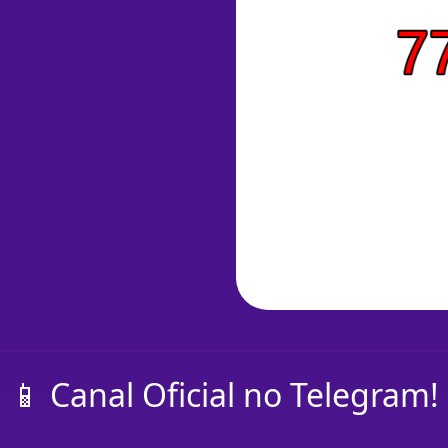
📱 Canal Oficial no Telegram!