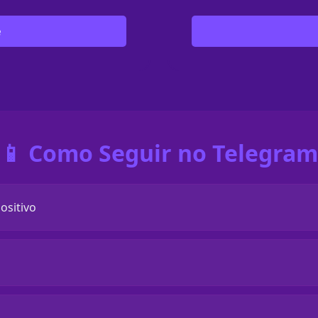
e
📱 Como Seguir no Telegram
ositivo