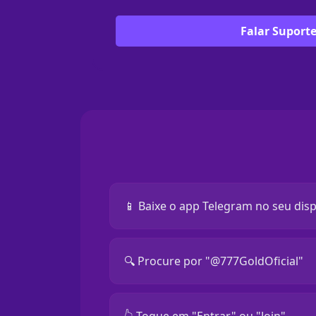
Falar Suport
📱 Baixe o app Telegram no seu disp
🔍 Procure por "@777GoldOficial"