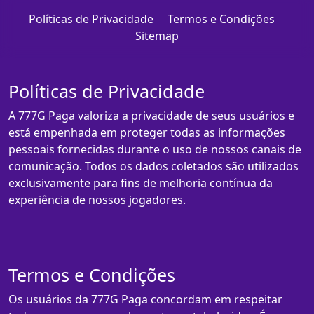
Políticas de Privacidade
Termos e Condições
Sitemap
Políticas de Privacidade
A 777G Paga valoriza a privacidade de seus usuários e
está empenhada em proteger todas as informações
pessoais fornecidas durante o uso de nossos canais de
comunicação. Todos os dados coletados são utilizados
exclusivamente para fins de melhoria contínua da
experiência de nossos jogadores.
Termos e Condições
Os usuários da 777G Paga concordam em respeitar