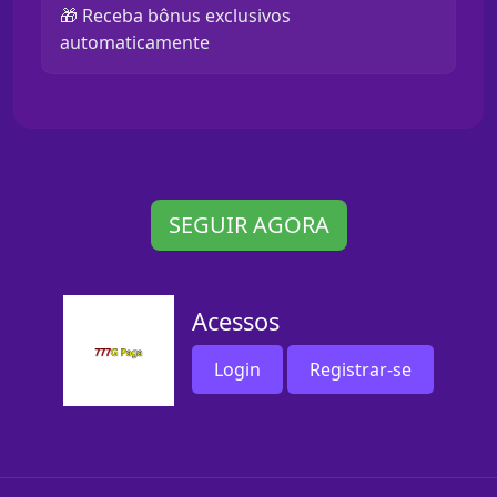
🎁 Receba bônus exclusivos
automaticamente
SEGUIR AGORA
Acessos
Login
Registrar-se