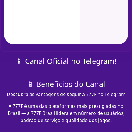
📱 Canal Oficial no Telegram!
📱 Benefícios do Canal
Descubra as vantagens de seguir a 777F no Telegram
A 777F é uma das plataformas mais prestigiadas no
Brasil — a 777F Brasil lidera em número de usuários,
padrão de serviço e qualidade dos jogos.