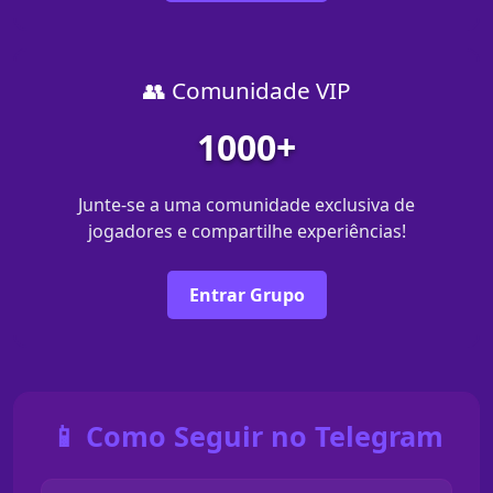
👥 Comunidade VIP
1000+
Junte-se a uma comunidade exclusiva de
jogadores e compartilhe experiências!
Entrar Grupo
📱 Como Seguir no Telegram