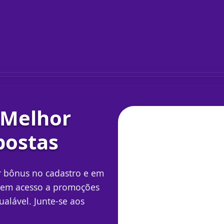
 Melhor
postas
r bônus no cadastro e em
 tem acesso a promoções
ualável. Junte-se aos