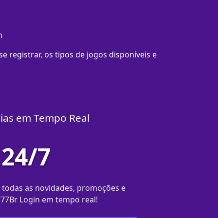
m
 registrar, os tipos de jogos disponíveis e
cias em Tempo Real
24/7
e todas as novidades, promoções e
777Br Login em tempo real!