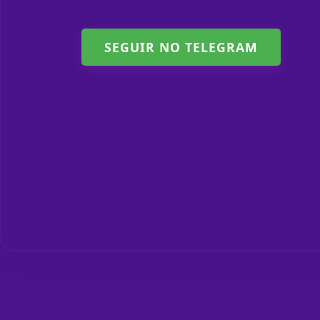
SEGUIR NO TELEGRAM