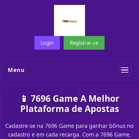
Login
Registrar-se
Menu
📱 7696 Game A Melhor
Plataforma de Apostas
Cadastre-se na 7696 Game para ganhar bônus no
cadastro e em cada recarga. Com a 7696 Game,