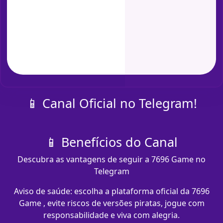
📱 Canal Oficial no Telegram!
📱 Benefícios do Canal
Descubra as vantagens de seguir a 7696 Game no
Telegram
Aviso de saúde: escolha a plataforma oficial da 7696
Game , evite riscos de versões piratas, jogue com
responsabilidade e viva com alegria.