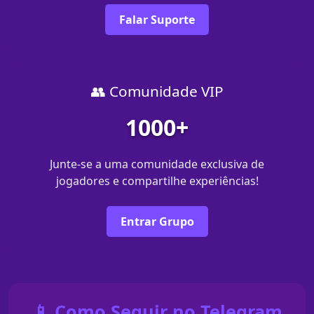
Falar Suporte
👥 Comunidade VIP
1000+
Junte-se a uma comunidade exclusiva de
jogadores e compartilhe experiências!
Entrar Grupo
📱 Como Seguir no Telegram