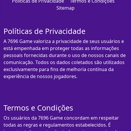
Políticas de Privacidade
Termos e Condições
Sitemap
Políticas de Privacidade
A 7696 Game valoriza a privacidade de seus usuários e
está empenhada em proteger todas as informações
pessoais fornecidas durante o uso de nossos canais de
comunicação. Todos os dados coletados são utilizados
exclusivamente para fins de melhoria contínua da
experiência de nossos jogadores.
Termos e Condições
Os usuários da 7696 Game concordam em respeitar
todas as regras e regulamentos estabelecidos. É