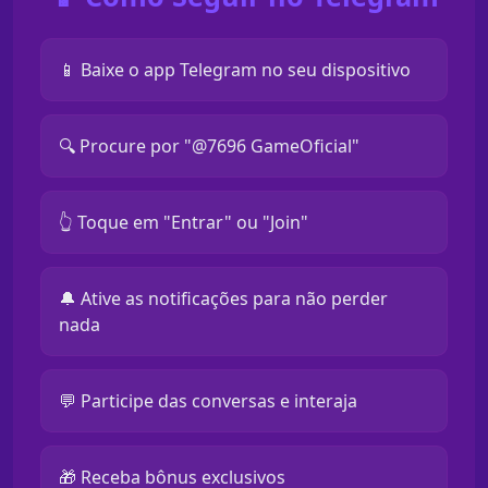
📱 Baixe o app Telegram no seu dispositivo
🔍 Procure por "@7696 GameOficial"
👆 Toque em "Entrar" ou "Join"
🔔 Ative as notificações para não perder
nada
💬 Participe das conversas e interaja
🎁 Receba bônus exclusivos