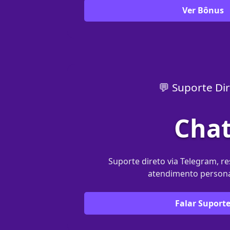
Ver Bônus
💬 Suporte Di
Cha
Suporte direto via Telegram, r
atendimento persona
Falar Suport