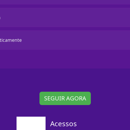
a
aticamente
SEGUIR AGORA
Acessos