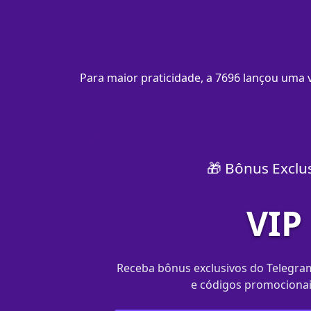
Para maior praticidade, a 7696 lançou uma 
🎁 Bônus Exclu
VIP
Receba bônus exclusivos do Telegra
e códigos promocionai