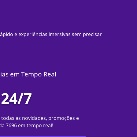
ápido e experiências imersivas sem precisar
cias em Tempo Real
24/7
e todas as novidades, promoções e
da 7696 em tempo real!