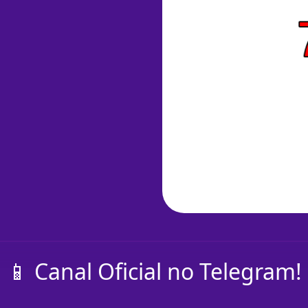
📱 Canal Oficial no Telegram!