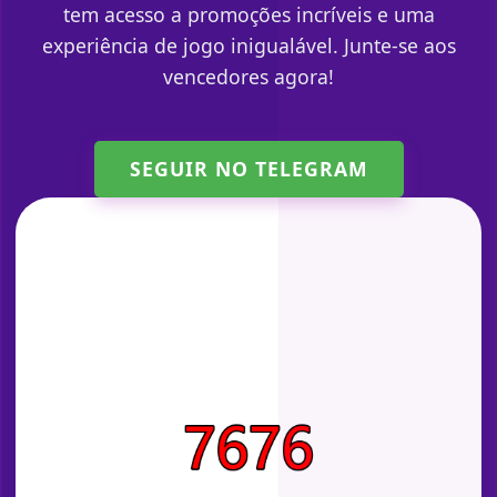
tem acesso a promoções incríveis e uma
experiência de jogo inigualável. Junte-se aos
vencedores agora!
SEGUIR NO TELEGRAM