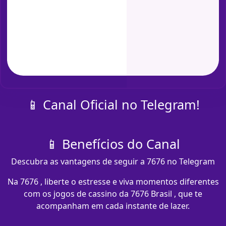
📱 Canal Oficial no Telegram!
📱 Benefícios do Canal
Descubra as vantagens de seguir a 7676 no Telegram
Na 7676 , liberte o estresse e viva momentos diferentes
com os jogos de cassino da 7676 Brasil , que te
acompanham em cada instante de lazer.