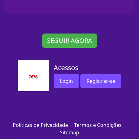
SEGUIR AGORA
Acessos
Login
Registrar-se
Políticas de Privacidade
Termos e Condições
Sitemap