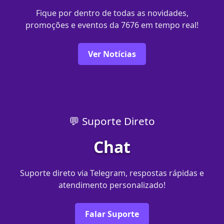
Fique por dentro de todas as novidades,
promoções e eventos da 7676 em tempo real!
Ver Notícias
💬 Suporte Direto
Chat
Suporte direto via Telegram, respostas rápidas e
atendimento personalizado!
Falar Suporte