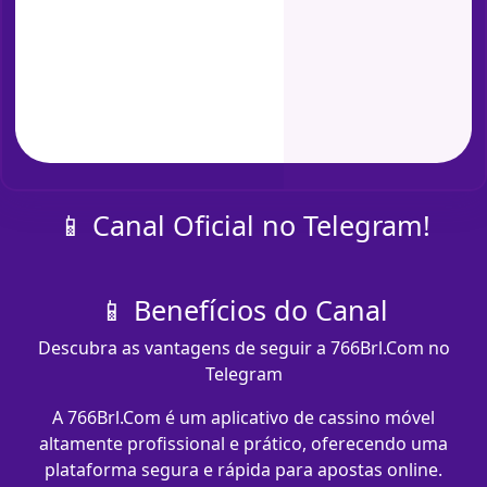
📱 Canal Oficial no Telegram!
📱 Benefícios do Canal
Descubra as vantagens de seguir a 766Brl.Com no
Telegram
A 766Brl.Com é um aplicativo de cassino móvel
altamente profissional e prático, oferecendo uma
plataforma segura e rápida para apostas online.