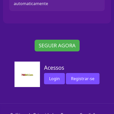
automaticamente
SEGUIR AGORA
Acessos
Login
Registrar-se