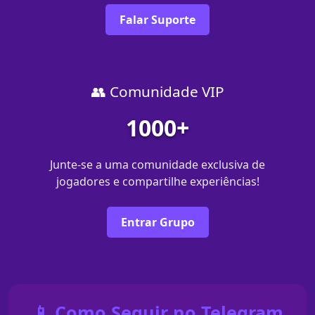
Falar Suporte
👥 Comunidade VIP
1000+
Junte-se a uma comunidade exclusiva de
jogadores e compartilhe experiências!
Entrar Grupo
📱 Como Seguir no Telegram