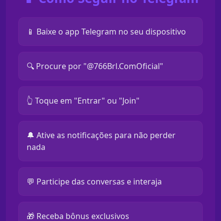
📱 Baixe o app Telegram no seu dispositivo
🔍 Procure por "@766Brl.ComOficial"
👆 Toque em "Entrar" ou "Join"
🔔 Ative as notificações para não perder
nada
💬 Participe das conversas e interaja
🎁 Receba bônus exclusivos