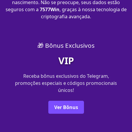
nascimento. Não se preocupe, seus dados estão
seguros com a
7577Win
, graças à nossa tecnologia de
criptografia avançada.
🎁 Bônus Exclusivos
VIP
Receba bônus exclusivos do Telegram,
promoções especiais e códigos promocionais
únicos!
Ver Bônus