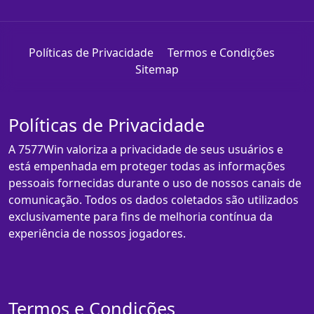
Políticas de Privacidade
Termos e Condições
Sitemap
Políticas de Privacidade
A 7577Win valoriza a privacidade de seus usuários e
está empenhada em proteger todas as informações
pessoais fornecidas durante o uso de nossos canais de
comunicação. Todos os dados coletados são utilizados
exclusivamente para fins de melhoria contínua da
experiência de nossos jogadores.
Termos e Condições