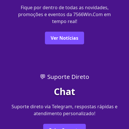
Fique por dentro de todas as novidades,
promoções e eventos da 7566Win.Com em
tempo real!
Ver Notícias
💬 Suporte Direto
Chat
Suporte direto via Telegram, respostas rápidas e
atendimento personalizado!