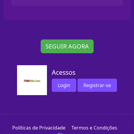
SEGUIR AGORA
Acessos
Login
Registrar-se
Políticas de Privacidade
Termos e Condições