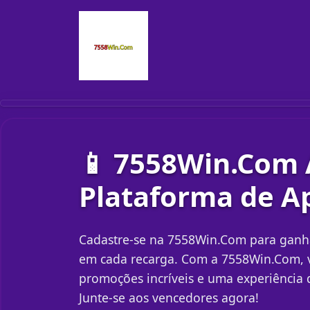
📱 7558Win.Com 
Plataforma de A
Cadastre-se na 7558Win.Com para ganh
em cada recarga. Com a 7558Win.Com, 
promoções incríveis e uma experiência d
Junte-se aos vencedores agora!