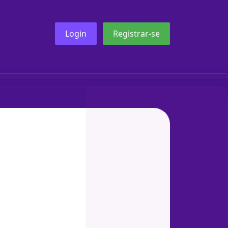
Login
Registrar-se