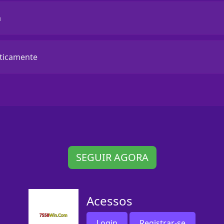
a
aticamente
SEGUIR AGORA
Acessos
Login
Registrar-se