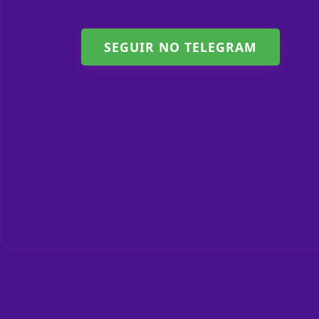
SEGUIR NO TELEGRAM