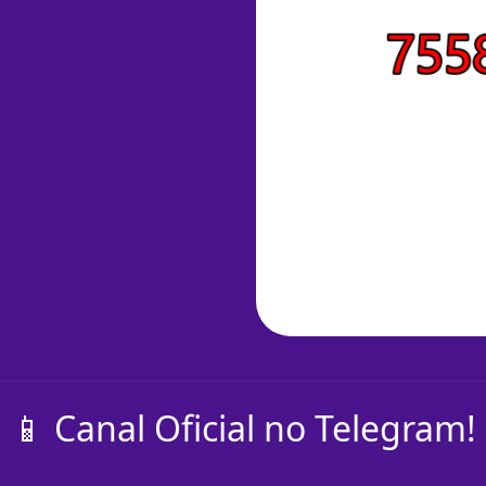
📱 Canal Oficial no Telegram!