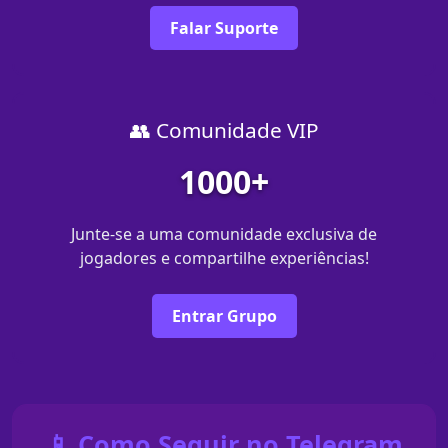
Falar Suporte
👥 Comunidade VIP
1000+
Junte-se a uma comunidade exclusiva de
jogadores e compartilhe experiências!
Entrar Grupo
📱 Como Seguir no Telegram