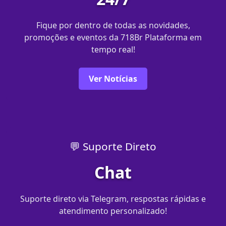
Fique por dentro de todas as novidades,
promoções e eventos da 718Br Plataforma em
tempo real!
Ver Notícias
💬 Suporte Direto
Chat
Suporte direto via Telegram, respostas rápidas e
atendimento personalizado!