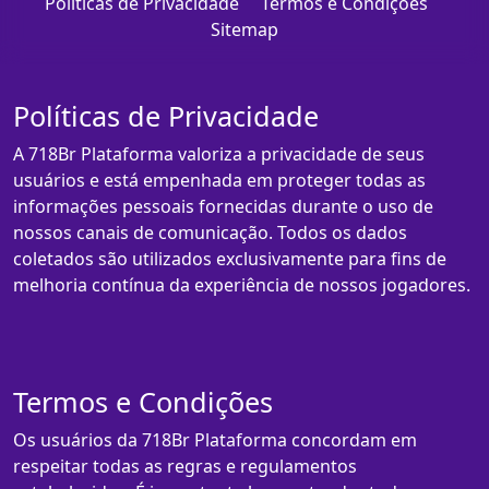
Políticas de Privacidade
Termos e Condições
Sitemap
Políticas de Privacidade
A 718Br Plataforma valoriza a privacidade de seus
usuários e está empenhada em proteger todas as
informações pessoais fornecidas durante o uso de
nossos canais de comunicação. Todos os dados
coletados são utilizados exclusivamente para fins de
melhoria contínua da experiência de nossos jogadores.
Termos e Condições
Os usuários da 718Br Plataforma concordam em
respeitar todas as regras e regulamentos