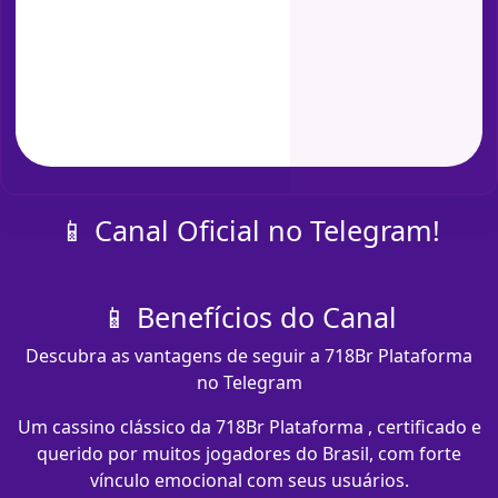
📱 Canal Oficial no Telegram!
📱 Benefícios do Canal
Descubra as vantagens de seguir a 718Br Plataforma
no Telegram
Um cassino clássico da 718Br Plataforma , certificado e
querido por muitos jogadores do Brasil, com forte
vínculo emocional com seus usuários.