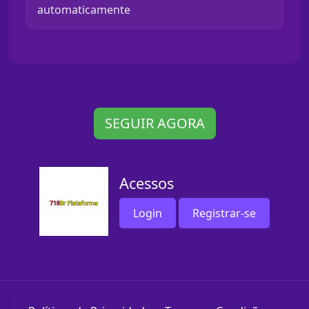
automaticamente
SEGUIR AGORA
Acessos
Login
Registrar-se