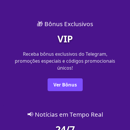
🎁 Bônus Exclusivos
VIP
Receba bônus exclusivos do Telegram,
promoções especiais e códigos promocionais
únicos!
Ver Bônus
📢 Notícias em Tempo Real
24/7