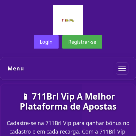
Login
Registrar-se
Menu
📱 711Brl Vip A Melhor
Plataforma de Apostas
Cadastre-se na 711Brl Vip para ganhar bônus no
cadastro e em cada recarga. Com a 711Brl Vip,