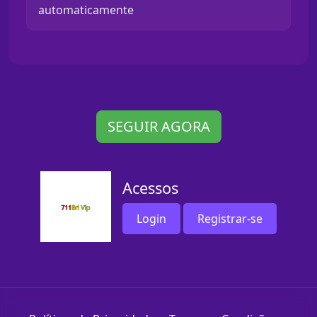
automaticamente
SEGUIR AGORA
Acessos
Login
Registrar-se