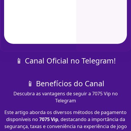
📱 Canal Oficial no Telegram!
📱 Benefícios do Canal
Descubra as vantagens de seguir a 7075 Vip no
Telegram
Este artigo aborda os diversos métodos de pagamento
disponíveis no
7075 Vip
, destacando a importância da
segurança, taxas e conveniência na experiência de jogo