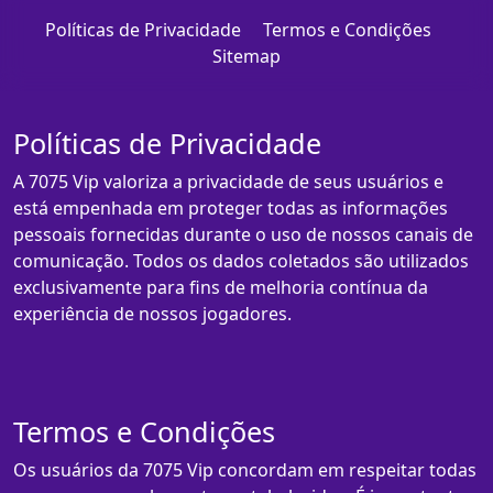
Políticas de Privacidade
Termos e Condições
Sitemap
Políticas de Privacidade
A 7075 Vip valoriza a privacidade de seus usuários e
está empenhada em proteger todas as informações
pessoais fornecidas durante o uso de nossos canais de
comunicação. Todos os dados coletados são utilizados
exclusivamente para fins de melhoria contínua da
experiência de nossos jogadores.
Termos e Condições
Os usuários da 7075 Vip concordam em respeitar todas