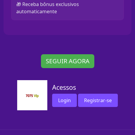
🎁 Receba bônus exclusivos
automaticamente
SEGUIR AGORA
Acessos
Login
Registrar-se