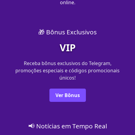
online.
🎁 Bônus Exclusivos
VIP
Receba bônus exclusivos do Telegram,
promoções especiais e códigos promocionais
únicos!
Ver Bônus
📢 Notícias em Tempo Real