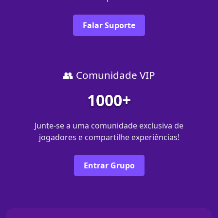
Falar Suporte
👥 Comunidade VIP
1000+
Junte-se a uma comunidade exclusiva de
jogadores e compartilhe experiências!
Entrar Grupo