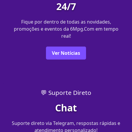
24/7
Fique por dentro de todas as novidades,
promoções e eventos da 6Mpg.Com em tempo
real!
Ver Notícias
💬 Suporte Direto
Chat
Suporte direto via Telegram, respostas rápidas e
atendimento personalizado!