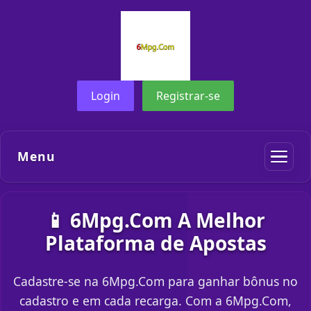
Login
Registrar-se
Menu
📱 6Mpg.Com A Melhor
Plataforma de Apostas
Cadastre-se na 6Mpg.Com para ganhar bônus no
cadastro e em cada recarga. Com a 6Mpg.Com,