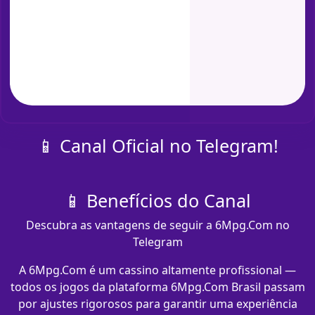
📱 Canal Oficial no Telegram!
📱 Benefícios do Canal
Descubra as vantagens de seguir a 6Mpg.Com no
Telegram
A 6Mpg.Com é um cassino altamente profissional —
todos os jogos da plataforma 6Mpg.Com Brasil passam
por ajustes rigorosos para garantir uma experiência