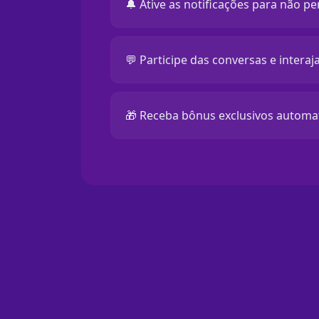
🔔 Ative as notificações para não p
💬 Participe das conversas e interaj
🎁 Receba bônus exclusivos autom