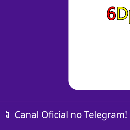
📱 Canal Oficial no Telegram!