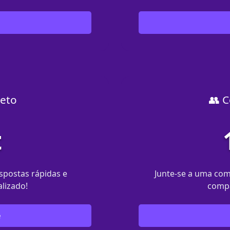
reto
👥 
t
espostas rápidas e
Junte-se a uma com
lizado!
compa
e