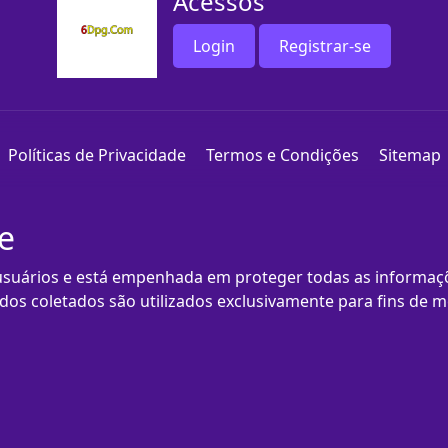
Acessos
Login
Registrar-se
Políticas de Privacidade
Termos e Condições
Sitemap
de
 usuários e está empenhada em proteger todas as informaç
os coletados são utilizados exclusivamente para fins de m