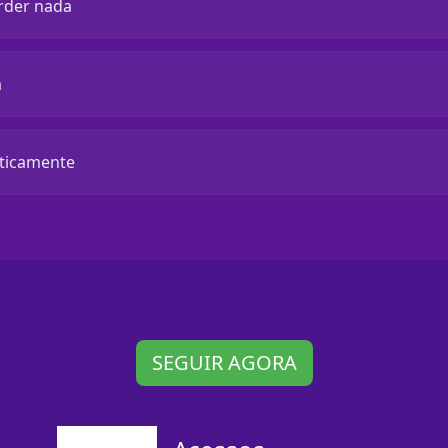
erder nada
a
aticamente
SEGUIR AGORA