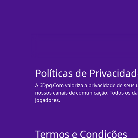
Políticas de Privacida
A 6Dpg.Com valoriza a privacidade de seus
nossos canais de comunicação. Todos os dad
jogadores.
Termos e Condições