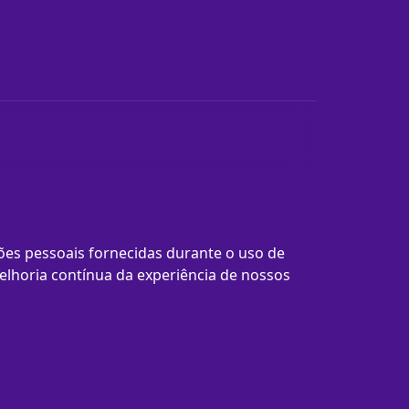
ões pessoais fornecidas durante o uso de
elhoria contínua da experiência de nossos