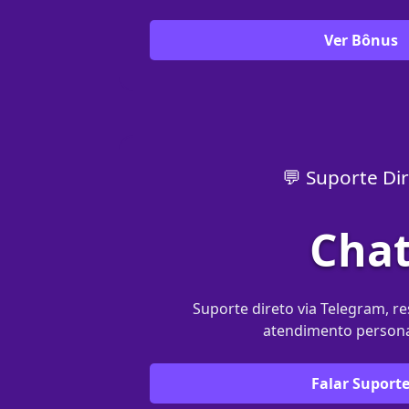
Ver Bônus
💬 Suporte Di
Cha
Suporte direto via Telegram, r
atendimento persona
Falar Suport