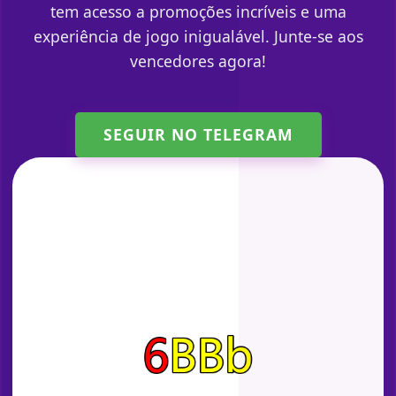
tem acesso a promoções incríveis e uma
experiência de jogo inigualável. Junte-se aos
vencedores agora!
SEGUIR NO TELEGRAM