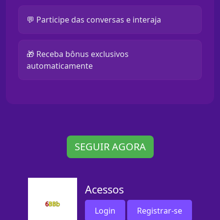
💬 Participe das conversas e interaja
🎁 Receba bônus exclusivos
automaticamente
SEGUIR AGORA
Acessos
Login
Registrar-se