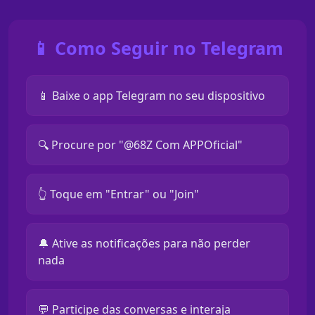
📱 Como Seguir no Telegram
📱 Baixe o app Telegram no seu dispositivo
🔍 Procure por "@68Z Com APPOficial"
👆 Toque em "Entrar" ou "Join"
🔔 Ative as notificações para não perder
nada
💬 Participe das conversas e interaja