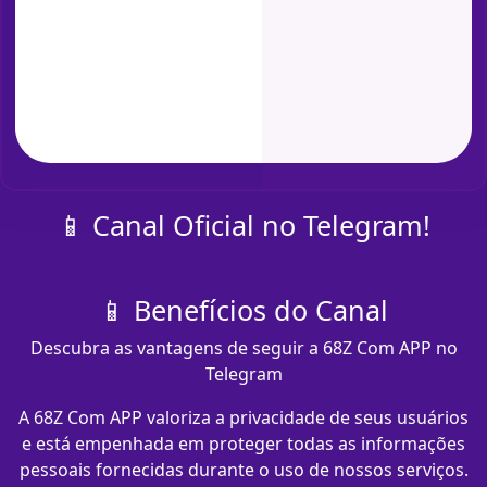
📱 Canal Oficial no Telegram!
📱 Benefícios do Canal
Descubra as vantagens de seguir a 68Z Com APP no
Telegram
A 68Z Com APP valoriza a privacidade de seus usuários
e está empenhada em proteger todas as informações
pessoais fornecidas durante o uso de nossos serviços.