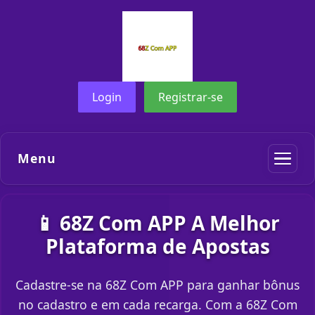
Login
Registrar-se
Menu
📱 68Z Com APP A Melhor
Plataforma de Apostas
Cadastre-se na 68Z Com APP para ganhar bônus
no cadastro e em cada recarga. Com a 68Z Com