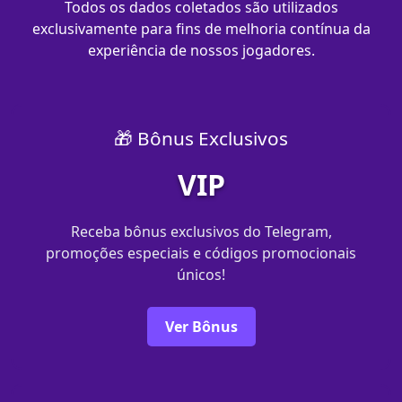
Todos os dados coletados são utilizados
exclusivamente para fins de melhoria contínua da
experiência de nossos jogadores.
🎁 Bônus Exclusivos
VIP
Receba bônus exclusivos do Telegram,
promoções especiais e códigos promocionais
únicos!
Ver Bônus