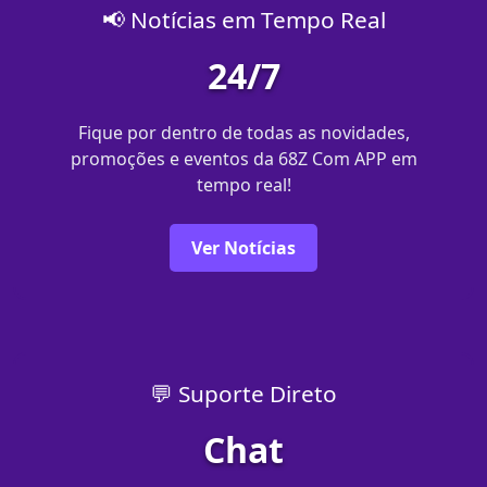
📢 Notícias em Tempo Real
24/7
Fique por dentro de todas as novidades,
promoções e eventos da 68Z Com APP em
tempo real!
Ver Notícias
💬 Suporte Direto
Chat