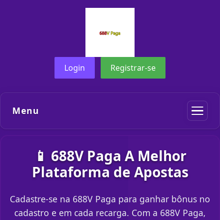
Login
Registrar-se
Menu
📱 688V Paga A Melhor
Plataforma de Apostas
Cadastre-se na 688V Paga para ganhar bônus no
cadastro e em cada recarga. Com a 688V Paga,