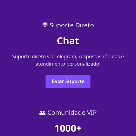
💬 Suporte Direto
Chat
Suporte direto via Telegram, respostas rápidas e
atendimento personalizado!
Falar Suporte
👥 Comunidade VIP
1000+