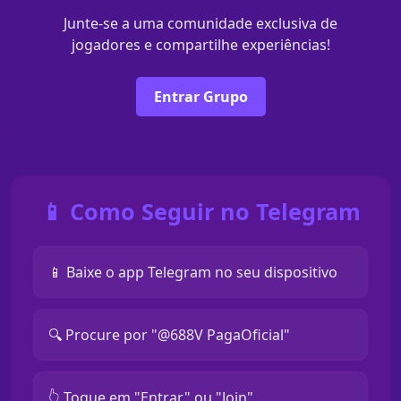
Junte-se a uma comunidade exclusiva de
jogadores e compartilhe experiências!
Entrar Grupo
📱 Como Seguir no Telegram
📱 Baixe o app Telegram no seu dispositivo
🔍 Procure por "@688V PagaOficial"
👆 Toque em "Entrar" ou "Join"