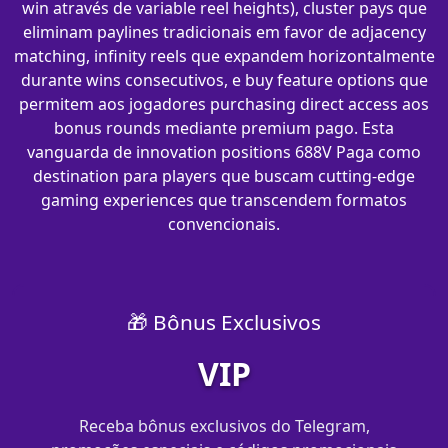
win através de variable reel heights), cluster pays que
eliminam paylines tradicionais em favor de adjacency
matching, infinity reels que expandem horizontalmente
durante wins consecutivos, e buy feature options que
permitem aos jogadores purchasing direct access aos
bonus rounds mediante premium pago. Esta
vanguarda de innovation positions 688V Paga como
destination para players que buscam cutting-edge
gaming experiences que transcendem formatos
convencionais.
🎁 Bônus Exclusivos
VIP
Receba bônus exclusivos do Telegram,