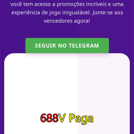
você tem acesso a promoções incríveis e uma
experiência de jogo inigualável. Junte-se aos
vencedores agora!
SEGUIR NO TELEGRAM