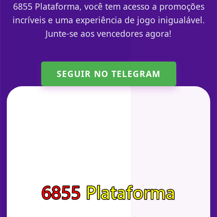
6855 Plataforma, você tem acesso a promoções
incríveis e uma experiência de jogo inigualável.
Junte-se aos vencedores agora!
SEGUIR NO TELEGRAM