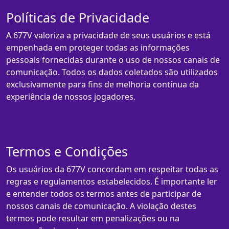
Políticas de Privacidade
A 677V valoriza a privacidade de seus usuários e está
empenhada em proteger todas as informações
pessoais fornecidas durante o uso de nossos canais de
comunicação. Todos os dados coletados são utilizados
exclusivamente para fins de melhoria contínua da
experiência de nossos jogadores.
Termos e Condições
Os usuários da 677V concordam em respeitar todas as
regras e regulamentos estabelecidos. É importante ler
e entender todos os termos antes de participar de
nossos canais de comunicação. A violação destes
termos pode resultar em penalizações ou na