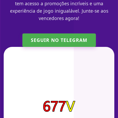
tem acesso a promoções incríveis e uma
experiência de jogo inigualável. Junte-se aos
vencedores agora!
SEGUIR NO TELEGRAM