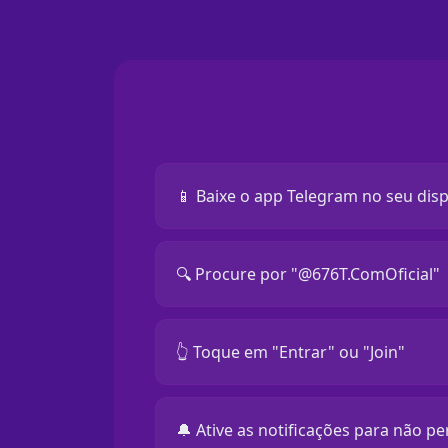
📱 Baixe o app Telegram no seu disp
🔍 Procure por "@676T.ComOficial"
👆 Toque em "Entrar" ou "Join"
🔔 Ative as notificações para não p