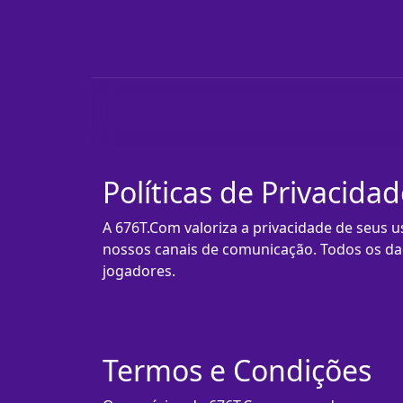
Políticas de Privacida
A 676T.Com valoriza a privacidade de seus 
nossos canais de comunicação. Todos os dad
jogadores.
Termos e Condições