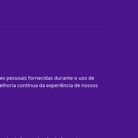
es pessoais fornecidas durante o uso de
elhoria contínua da experiência de nossos