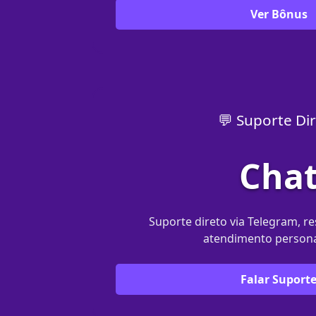
Ver Bônus
💬 Suporte Di
Cha
Suporte direto via Telegram, r
atendimento persona
Falar Suport