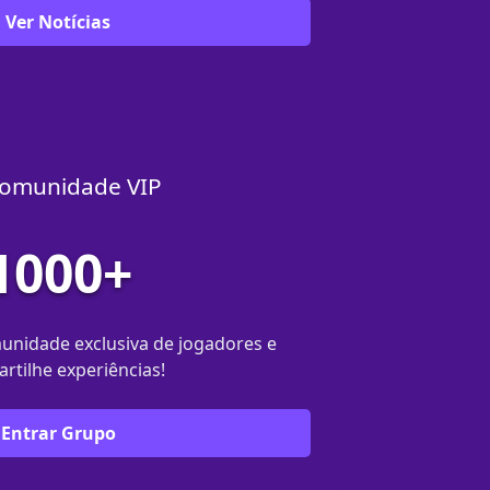
Ver Notícias
Comunidade VIP
1000+
unidade exclusiva de jogadores e
rtilhe experiências!
Entrar Grupo