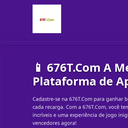
📱 676T.Com A M
Plataforma de A
Cadastre-se na 676T.Com para ganhar b
cada recarga. Com a 676T.Com, você te
incríveis e uma experiência de jogo inig
vencedores agora!