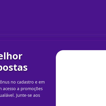
elhor
postas
ônus no cadastro e em
m acesso a promoções
ualável. Junte-se aos