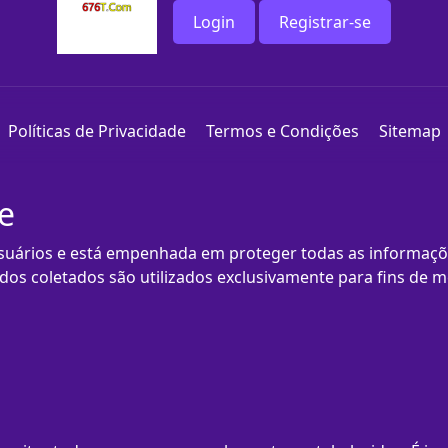
Login
Registrar-se
Políticas de Privacidade
Termos e Condições
Sitemap
de
usuários e está empenhada em proteger todas as informaçõ
os coletados são utilizados exclusivamente para fins de m