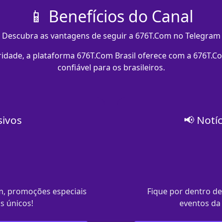
📱 Benefícios do Canal
Descubra as vantagens de seguir a 676T.Com no Telegram
ridade, a plataforma 676T.Com Brasil oferece com a 676T.
confiável para os brasileiros.
sivos
📢 Notí
m, promoções especiais
Fique por dentro d
s únicos!
eventos da