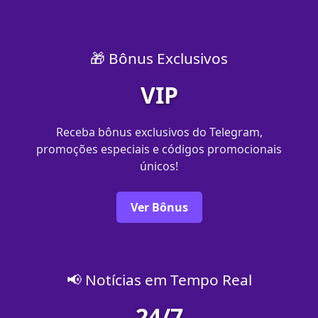
🎁 Bônus Exclusivos
VIP
Receba bônus exclusivos do Telegram,
promoções especiais e códigos promocionais
únicos!
Ver Bônus
📢 Notícias em Tempo Real
24/7