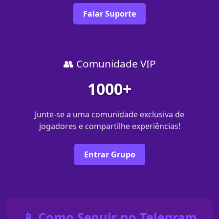
Falar Suporte
👥 Comunidade VIP
1000+
Junte-se a uma comunidade exclusiva de
jogadores e compartilhe experiências!
Entrar Grupo
📱 Como Seguir no Telegram