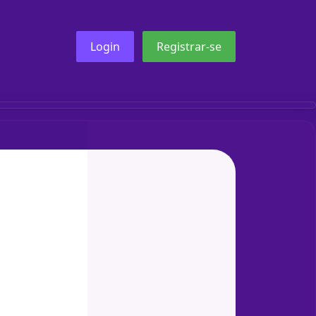
Login
Registrar-se