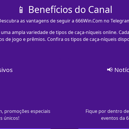
📱 Benefícios do Canal
Descubra as vantagens de seguir a 666Win.Com no Telegra
ma ampla variedade de tipos de caça-níqueis online. Cada
los de jogo e prêmios. Confira os tipos de caça-níqueis dis
sivos
📢 Notí
m, promoções especiais
Fique por dentro d
s únicos!
eventos da 