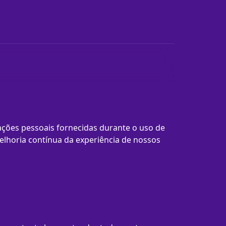
ções pessoais fornecidas durante o uso de
elhoria contínua da experiência de nossos