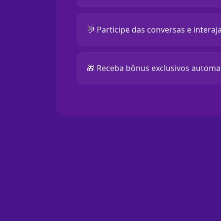
💬 Participe das conversas e interaj
🎁 Receba bônus exclusivos autom