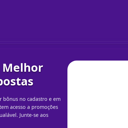
 Melhor
postas
r bônus no cadastro e em
 tem acesso a promoções
ualável. Junte-se aos