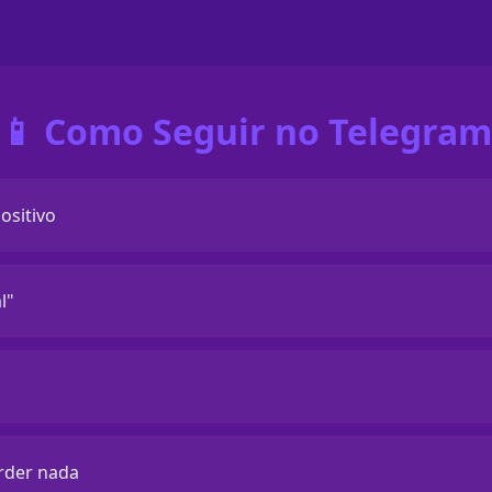
📱 Como Seguir no Telegram
ositivo
l"
erder nada