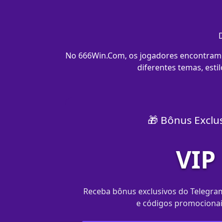
No 666Win.Com, os jogadores encontram u
diferentes temas, esti
🎁 Bônus Exclu
VIP
Receba bônus exclusivos do Telegra
e códigos promocionai