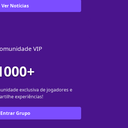
Ver Notícias
Comunidade VIP
1000+
unidade exclusiva de jogadores e
rtilhe experiências!
Entrar Grupo