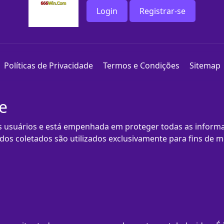
Login
Registrar-se
Políticas de Privacidade
Termos e Condições
Sitemap
de
us usuários e está empenhada em proteger todas as informa
os coletados são utilizados exclusivamente para fins de m