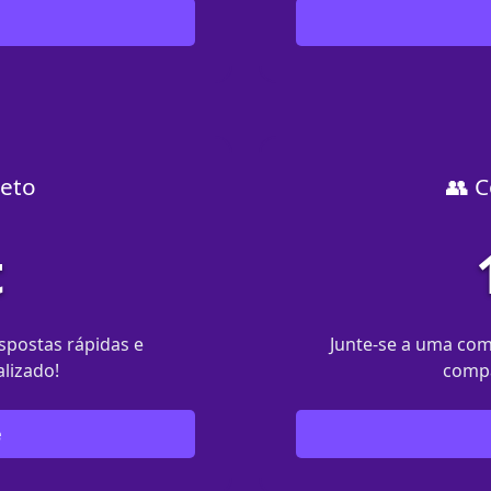
reto
👥 
t
espostas rápidas e
Junte-se a uma com
lizado!
compa
e