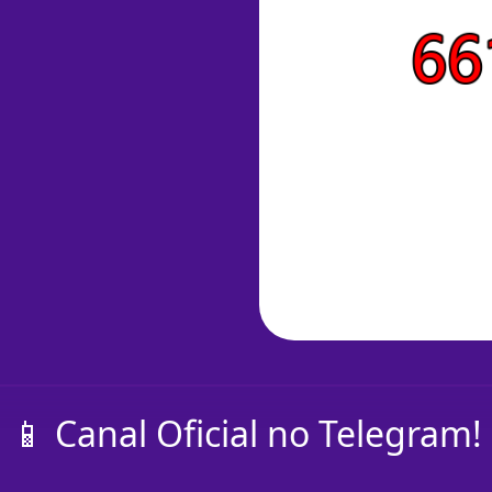
📱 Canal Oficial no Telegram!