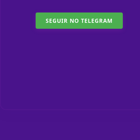
SEGUIR NO TELEGRAM