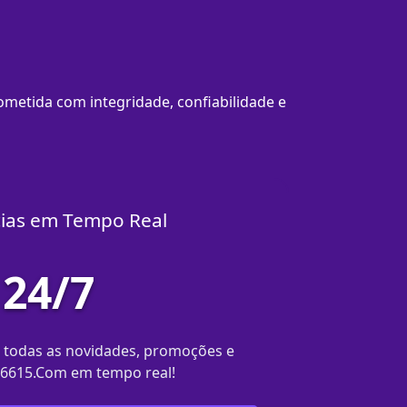
metida com integridade, confiabilidade e
cias em Tempo Real
24/7
e todas as novidades, promoções e
 6615.Com em tempo real!