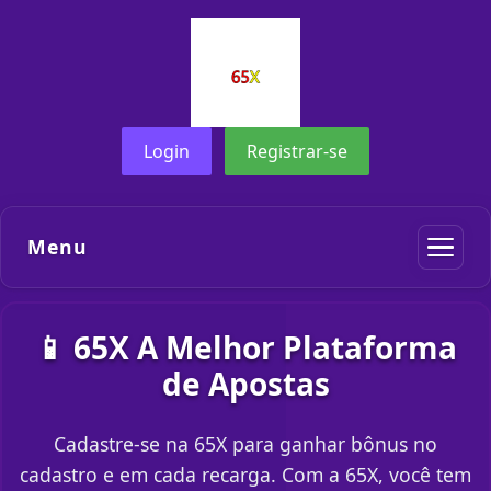
Login
Registrar-se
Menu
📱 65X A Melhor Plataforma
de Apostas
Cadastre-se na 65X para ganhar bônus no
cadastro e em cada recarga. Com a 65X, você tem