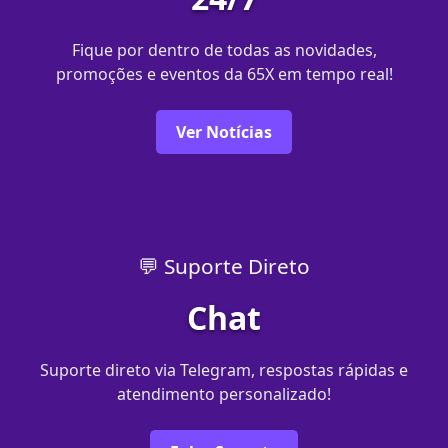
Fique por dentro de todas as novidades,
promoções e eventos da 65X em tempo real!
Ver Notícias
💬 Suporte Direto
Chat
Suporte direto via Telegram, respostas rápidas e
atendimento personalizado!