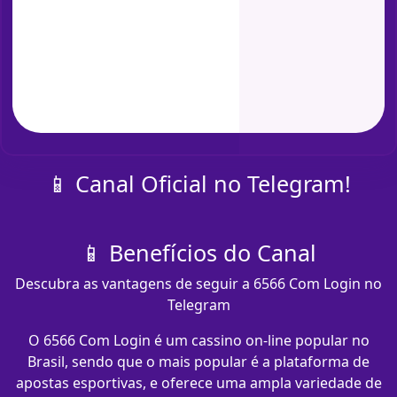
📱 Canal Oficial no Telegram!
📱 Benefícios do Canal
Descubra as vantagens de seguir a 6566 Com Login no
Telegram
O 6566 Com Login é um cassino on-line popular no
Brasil, sendo que o mais popular é a plataforma de
apostas esportivas, e oferece uma ampla variedade de