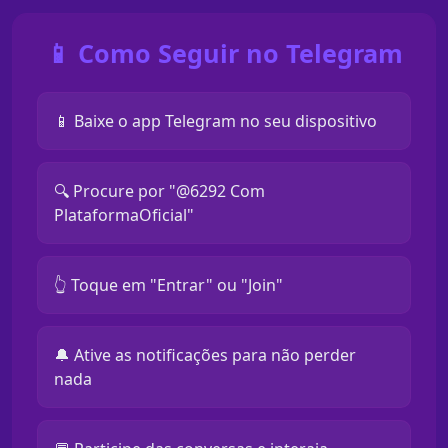
📱 Como Seguir no Telegram
📱 Baixe o app Telegram no seu dispositivo
🔍 Procure por "@6292 Com
PlataformaOficial"
👆 Toque em "Entrar" ou "Join"
🔔 Ative as notificações para não perder
nada