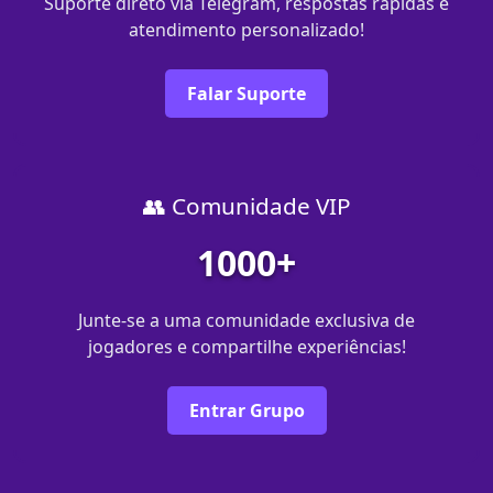
Suporte direto via Telegram, respostas rápidas e
atendimento personalizado!
Falar Suporte
👥 Comunidade VIP
1000+
Junte-se a uma comunidade exclusiva de
jogadores e compartilhe experiências!
Entrar Grupo