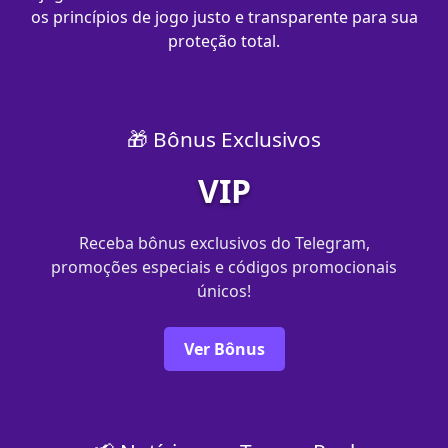
os princípios de jogo justo e transparente para sua
proteção total.
🎁 Bônus Exclusivos
VIP
Receba bônus exclusivos do Telegram,
promoções especiais e códigos promocionais
únicos!
Ver Bônus