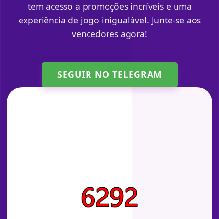
tem acesso a promoções incríveis e uma
experiência de jogo inigualável. Junte-se aos
vencedores agora!
SEGUIR NO TELEGRAM