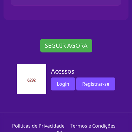
SEGUIR AGORA
Acessos
Login
Registrar-se
Políticas de Privacidade
Termos e Condições