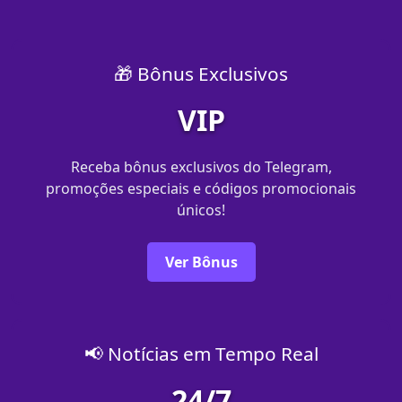
🎁 Bônus Exclusivos
VIP
Receba bônus exclusivos do Telegram,
promoções especiais e códigos promocionais
únicos!
Ver Bônus
📢 Notícias em Tempo Real
24/7