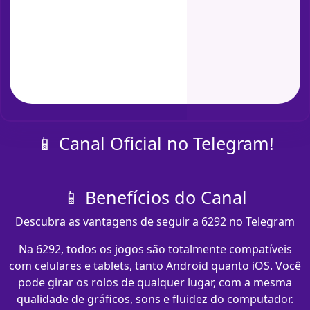
📱 Canal Oficial no Telegram!
📱 Benefícios do Canal
Descubra as vantagens de seguir a 6292 no Telegram
Na 6292, todos os jogos são totalmente compatíveis
com celulares e tablets, tanto Android quanto iOS. Você
pode girar os rolos de qualquer lugar, com a mesma
qualidade de gráficos, sons e fluidez do computador.