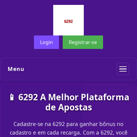
Login
Registrar-se
Menu
📱 6292 A Melhor Plataforma
de Apostas
Cadastre-se na 6292 para ganhar bônus no
cadastro e em cada recarga. Com a 6292, você