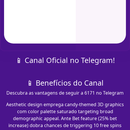
📱 Canal Oficial no Telegram!
📱 Benefícios do Canal
Descubra as vantagens de seguir a 6171 no Telegram
Aesthetic design emprega candy-themed 3D graphics
com color palette saturado targeting broad
demographic appeal. Ante Bet feature (25% bet
increase) dobra chances de triggering 10 free spins