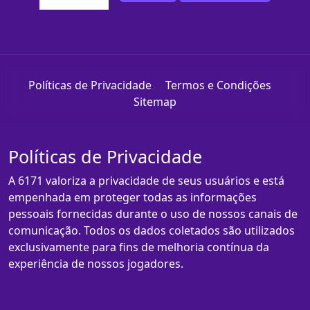
Políticas de Privacidade
Termos e Condições
Sitemap
Políticas de Privacidade
A 6171 valoriza a privacidade de seus usuários e está
empenhada em proteger todas as informações
pessoais fornecidas durante o uso de nossos canais de
comunicação. Todos os dados coletados são utilizados
exclusivamente para fins de melhoria contínua da
experiência de nossos jogadores.