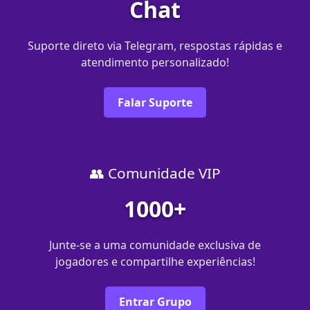
Chat
Suporte direto via Telegram, respostas rápidas e
atendimento personalizado!
Falar Suporte
👥 Comunidade VIP
1000+
Junte-se a uma comunidade exclusiva de
jogadores e compartilhe experiências!
Entrar Grupo