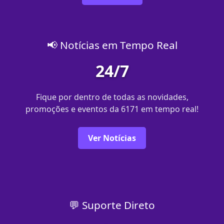
📢 Notícias em Tempo Real
24/7
Fique por dentro de todas as novidades,
promoções e eventos da 6171 em tempo real!
Ver Notícias
💬 Suporte Direto