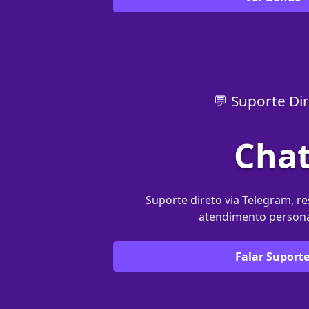
💬 Suporte Di
Cha
Suporte direto via Telegram, r
atendimento persona
Falar Suport