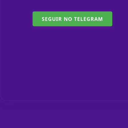
SEGUIR NO TELEGRAM