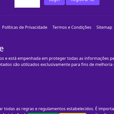
Políticas de Privacidade
Termos e Condições
Sitemap
de
rios e está empenhada em proteger todas as informações p
tados são utilizados exclusivamente para fins de melhoria
 todas as regras e regulamentos estabelecidos. É importa