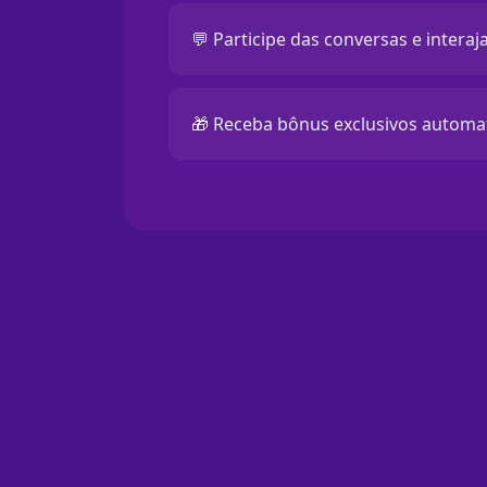
💬 Participe das conversas e interaj
🎁 Receba bônus exclusivos autom