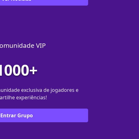
Comunidade VIP
1000+
unidade exclusiva de jogadores e
rtilhe experiências!
Entrar Grupo