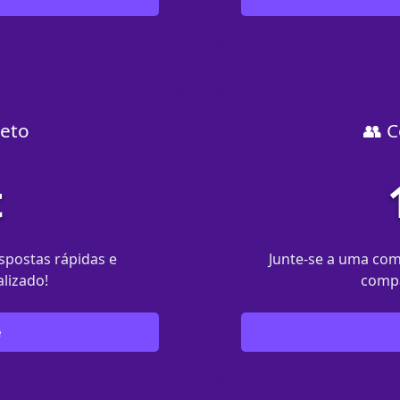
reto
👥 
t
espostas rápidas e
Junte-se a uma com
lizado!
compa
e