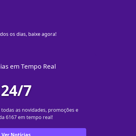
dos os dias, baixe agora!
cias em Tempo Real
24/7
e todas as novidades, promoções e
da 6167 em tempo real!
Ver Notícias