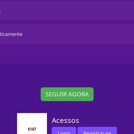
a
aticamente
SEGUIR AGORA
Acessos
Login
Registrar-se