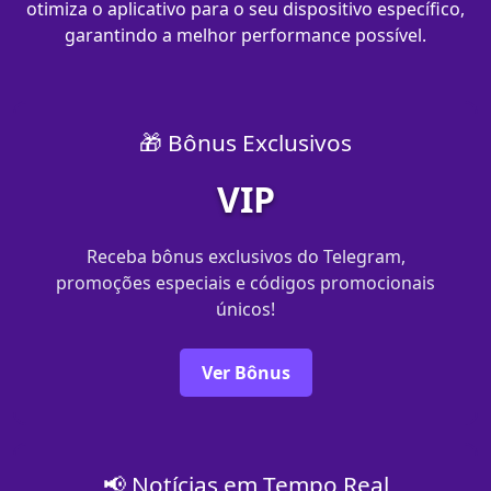
otimiza o aplicativo para o seu dispositivo específico,
garantindo a melhor performance possível.
🎁 Bônus Exclusivos
VIP
Receba bônus exclusivos do Telegram,
promoções especiais e códigos promocionais
únicos!
Ver Bônus
📢 Notícias em Tempo Real