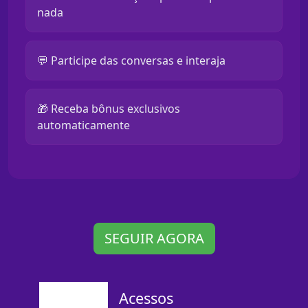
nada
💬 Participe das conversas e interaja
🎁 Receba bônus exclusivos
automaticamente
SEGUIR AGORA
Acessos