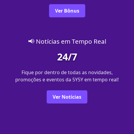
Ver Bônus
📢 Notícias em Tempo Real
24/7
Fique por dentro de todas as novidades,
promoções e eventos da 5Y5Y em tempo real!
Ver Notícias