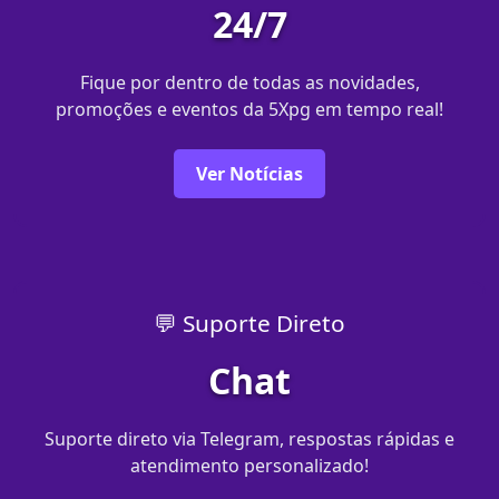
24/7
Fique por dentro de todas as novidades,
promoções e eventos da 5Xpg em tempo real!
Ver Notícias
💬 Suporte Direto
Chat
Suporte direto via Telegram, respostas rápidas e
atendimento personalizado!