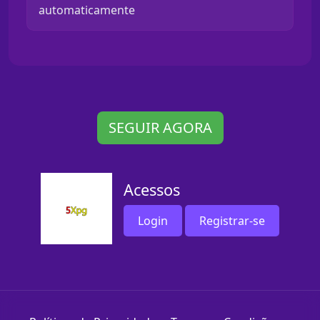
automaticamente
SEGUIR AGORA
Acessos
Login
Registrar-se