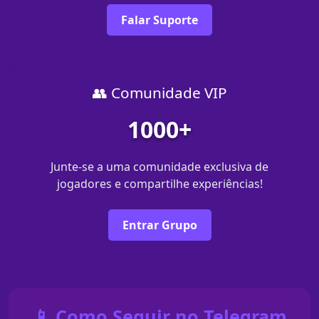
Falar Suporte
👥 Comunidade VIP
1000+
Junte-se a uma comunidade exclusiva de
jogadores e compartilhe experiências!
Entrar Grupo
📱 Como Seguir no Telegram